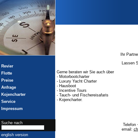
Ihr Partn
Lassen Si
Revier
Gerne beraten wir Sie auch über
Flotte
- Motorbootcharter
Preise
- Luxury Yacht Charter
- Hausboot
Anfrage
- Incentive Tours
Kojencharter
- Tauch- und Fischereisafaris
- Kojencharter.
Service
Impressum
Suche nach
Telefon 
email:
ch
english version